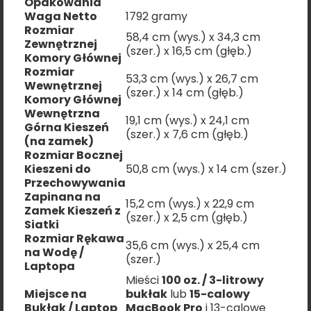
Opakowania
Waga Netto
1792 gramy
Rozmiar
58,4 cm (wys.) x 34,3 cm
Zewnętrznej
(szer.) x 16,5 cm (głęb.)
Komory Głównej
Rozmiar
53,3 cm (wys.) x 26,7 cm
Wewnętrznej
(szer.) x 14 cm (głęb.)
Komory Głównej
Wewnętrzna
19,1 cm (wys.) x 24,1 cm
Górna Kieszeń
(szer.) x 7,6 cm (głęb.)
(na zamek)
Rozmiar Bocznej
Kieszeni do
50,8 cm (wys.) x 14 cm (szer.)
Przechowywania
Zapinana na
15,2 cm (wys.) x 22,9 cm
Zamek Kieszeń z
(szer.) x 2,5 cm (głęb.)
Siatki
Rozmiar Rękawa
35,6 cm (wys.) x 25,4 cm
na Wodę /
(szer.)
Laptopa
Mieści
100 oz. / 3-litrowy
Miejsce na
bukłak
lub
15-calowy
Bukłak / Laptop
MacBook Pro
i 13-calowe