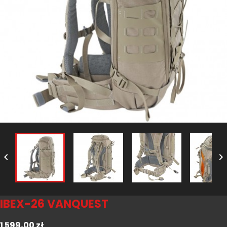


IBEX-26 VANQUEST
1 599,00 zł