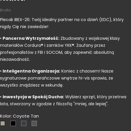
Brutto
Plecak IBEX-26: Twój idealny partner na co dzień (EDC), który
nigdy Cię nie zawiedzie
!
•
Pancerna Wytrzymałość:
Zbudowany z wojskowej klasy
materiałów Cordura® i zamków YKK®
. Zaufany przez
profesjonalistów z FBI i SOCOM, aby zapewnić absolutną
niezawodność
.
•
Inteligentna Organizacja:
Koniec z chaosem
! Nasze
sygnaturowe pomarańczowe wnętrze hi-vis sprawia, że
wszystko znajdziesz w sekundę
.
•
Inwestycja w Spokój Ducha:
Wybierz sprzęt, który przetrwa
lata, stworzony w zgodzie z filozofią "mniej, ale lepiej"
.
Kolor: Coyote Tan
Czarny
MultiCam-
Shadow
Coyote
Black
Gray
Tan