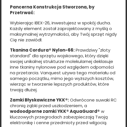
Pancerna Konstrukcja Stworzona, by
Przetrwać:
Wybierając IBEX-26, inwestujesz w spokój ducha.
Każdy element został zaprojektowany z myślą o
maksymalnej wytrzymałości, aby Twój sprzęt nigdy
Cię nie zawiódł.
Tkanina Cordura® Nylon-66:
Prawdziwy "złoty
standard" dla sprzętu wojskowego, który dzięki
swojej unikalnej strukturze molekularnej deklasuje
inne tkaniny nylonowe pod względem odporności
na przetarcia. Vanquest używa tego materiału od
samego początku, mimo jego wyższych kosztów,
wierząc w tworzenie lepszych produktów, które
trwają dłużej.
Zamki Błyskawiczne YKK®:
Odwrócone suwaki RC
chronią ząbki przed uszkodzeniem, a
wodoodporne zamki YKK® AquaGuard®
w
kluczowych przegrodach zabezpieczają Twoją
elektronikę i cenne przedmioty przed wilgocią.