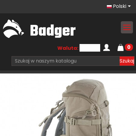

Polski
0
Waluta:
Szukaj