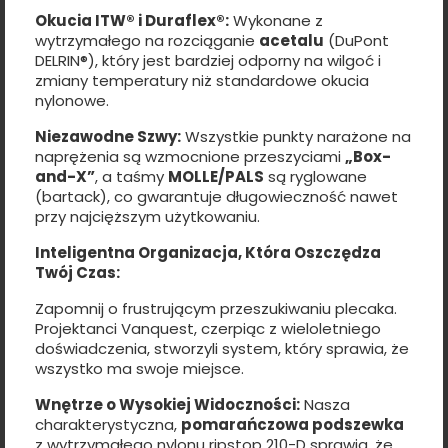
Okucia ITW® i Duraflex®:
Wykonane z
wytrzymałego na rozciąganie
acetalu
(DuPont
DELRIN®), który jest bardziej odporny na wilgoć i
zmiany temperatury niż standardowe okucia
nylonowe.
Niezawodne Szwy:
Wszystkie punkty narażone na
naprężenia są wzmocnione przeszyciami
„Box-
and-X”
, a taśmy
MOLLE/PALS
są ryglowane
(bartack), co gwarantuje długowieczność nawet
przy najcięższym użytkowaniu.
Inteligentna Organizacja, Która Oszczędza
Twój Czas:
Zapomnij o frustrującym przeszukiwaniu plecaka.
Projektanci Vanquest, czerpiąc z wieloletniego
doświadczenia, stworzyli system, który sprawia, że
wszystko ma swoje miejsce.
Wnętrze o Wysokiej Widoczności:
Nasza
charakterystyczna,
pomarańczowa podszewka
z wytrzymałego nylonu ripstop 210-D sprawia, że