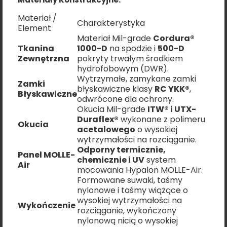
Materiał /
Charakterystyka
Element
Materiał Mil-grade
Cordura®
Tkanina
1000-D
na spodzie i
500-D
Zewnętrzna
pokryty trwałym środkiem
hydrofobowym (DWR).
Wytrzymałe, zamykane zamki
Zamki
błyskawiczne klasy
RC YKK®
,
Błyskawiczne
odwrócone dla ochrony.
Okucia Mil-grade
ITW® i UTX-
Duraflex®
wykonane z polimeru
Okucia
acetalowego
o wysokiej
wytrzymałości na rozciąganie.
Odporny termicznie,
Panel MOLLE-
chemicznie i UV
system
Air
mocowania Hypalon MOLLE-Air.
Formowane suwaki, taśmy
nylonowe i taśmy wiążące o
wysokiej wytrzymałości na
Wykończenie
rozciąganie, wykończony
nylonową nicią o wysokiej