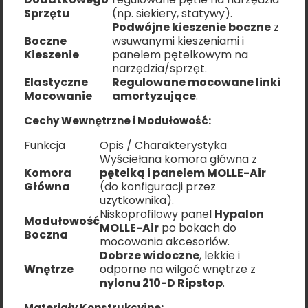
Sprzętu
(np. siekiery, statywy).
Podwójne kieszenie boczne
z
Boczne
wsuwanymi kieszeniami i
Kieszenie
panelem pętelkowym na
narzędzia/sprzęt.
Elastyczne
Regulowane mocowane linki
Mocowanie
amortyzujące
.
Cechy Wewnętrzne i Modułowość:
Funkcja
Opis / Charakterystyka
Wyściełana komora główna z
Komora
pętelką i panelem MOLLE-Air
Główna
(do konfiguracji przez
użytkownika).
Niskoprofilowy panel
Hypalon
Modułowość
MOLLE-Air
po bokach do
Boczna
mocowania akcesoriów.
Dobrze widoczne
, lekkie i
Wnętrze
odporne na wilgoć wnętrze z
nylonu 210-D Ripstop
.
Materiały Konstrukcyjne: