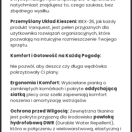
natychmiast znajdujesz to, czego szukasz, bez
zbędnego wysiłku.
Przemyślany Układ Kieszeni:
IBEX-26, jak każdy
produkt Vanquest, jest pełen przyjaznych dla
użytkownika rozwiązań organizacyjnych, które
pozwalają na intuicyjne rozmieszczenie Twojego
sprzętu.
Komfort i Gotowość na Każdą Pogodę:
Nie pozwól, aby deszcz czy długa wędrówka
pokrzyżowały Ci plany.
Ergonomia i Komfort:
Wyściełane pianką o
zamkniętych komórkach i pokryte
oddychającą
siatką
plecy oraz szelki zapewniają komfort
noszenia i amortyzację wstrząsów.
Ochrona przed Wilgocią:
Zewnętrzna tkanina
jest pokryta przyjazną dla środowiska
powłoką
hydrofobową DWR
(Durable Water Repellent),
która w połączeniu z wielowarstwową, elastyczną i