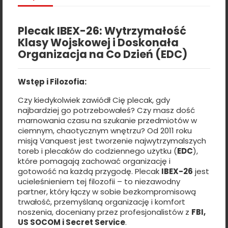
Plecak IBEX-26: Wytrzymałość
Klasy Wojskowej i Doskonała
Organizacja na Co Dzień (EDC)
Wstęp i Filozofia:
Czy kiedykolwiek zawiódł Cię plecak, gdy
najbardziej go potrzebowałeś? Czy masz dość
marnowania czasu na szukanie przedmiotów w
ciemnym, chaotycznym wnętrzu? Od 2011 roku
misją Vanquest jest tworzenie najwytrzymalszych
toreb i plecaków do codziennego użytku (
EDC
),
które pomagają zachować organizację i
gotowość na każdą przygodę. Plecak
IBEX-26
jest
ucieleśnieniem tej filozofii – to niezawodny
partner, który łączy w sobie bezkompromisową
trwałość, przemyślaną organizację i komfort
noszenia, doceniany przez profesjonalistów z
FBI,
US SOCOM i Secret Service
.