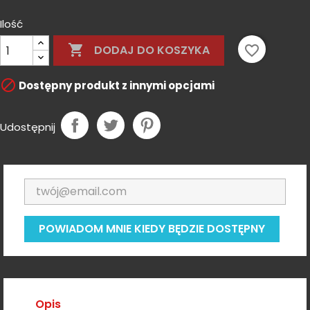
Ilość

favorite_border
DODAJ DO KOSZYKA

Dostępny produkt z innymi opcjami
Udostępnij
POWIADOM MNIE KIEDY BĘDZIE DOSTĘPNY
Opis