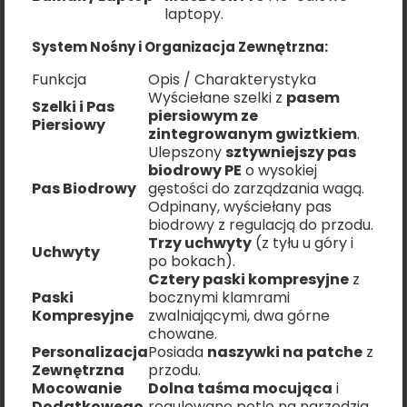
laptopy.
System Nośny i Organizacja Zewnętrzna:
Funkcja
Opis / Charakterystyka
Wyściełane szelki z
pasem
Szelki i Pas
piersiowym ze
Piersiowy
zintegrowanym gwiztkiem
.
Ulepszony
sztywniejszy pas
biodrowy PE
o wysokiej
Pas Biodrowy
gęstości do zarządzania wagą.
Odpinany, wyściełany pas
biodrowy z regulacją do przodu.
Trzy uchwyty
(z tyłu u góry i
Uchwyty
po bokach).
Cztery paski kompresyjne
z
Paski
bocznymi klamrami
Kompresyjne
zwalniającymi, dwa górne
chowane.
Personalizacja
Posiada
naszywki na patche
z
Zewnętrzna
przodu.
Mocowanie
Dolna taśma mocująca
i
Dodatkowego
regulowane pętle na narzędzia