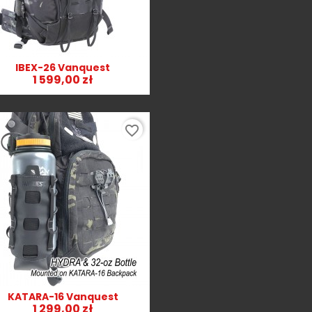
IBEX-26 Vanquest
Szybki podgląd

1 599,00 zł
favorite_border
KATARA-16 Vanquest
Szybki podgląd

1 299,00 zł