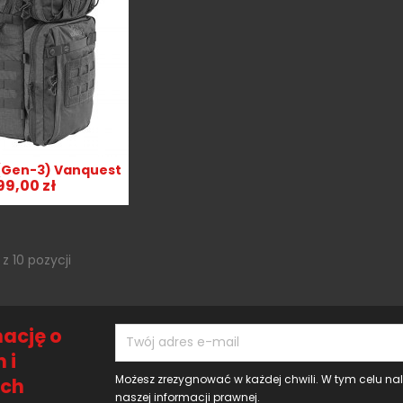
(Gen-3) Vanquest
bki podgląd
99,00 zł
z 10 pozycji
ację o
 i
Możesz zrezygnować w każdej chwili. W tym celu na
ach
naszej informacji prawnej.