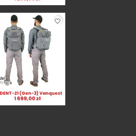
favorite_border
IDENT-21 (Gen-3) Vanquest
Szybki podgląd

1 699,00 zł