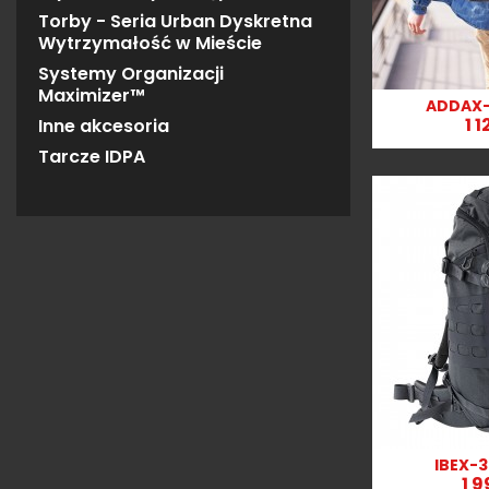
Torby - Seria Urban Dyskretna
Wytrzymałość w Mieście
Systemy Organizacji
Maximizer™
ADDAX-
Szy

1 1
Inne akcesoria
Tarcze IDPA
IBEX-
Szy

1 9