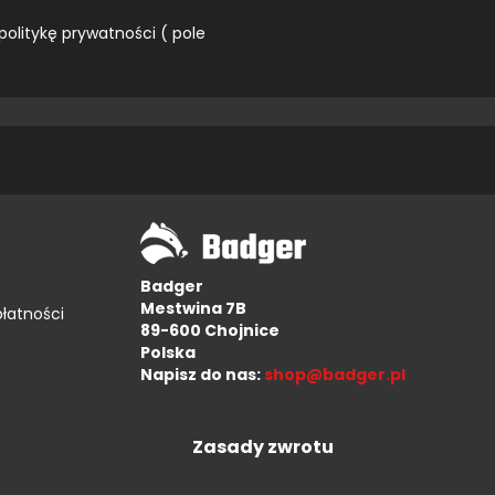
politykę prywatności ( pole
Badger
Mestwina 7B
płatności
89-600 Chojnice
Polska
Napisz do nas:
shop@badger.pl
Zasady zwrotu