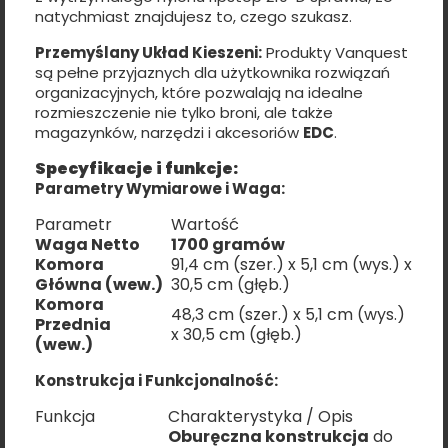
natychmiast znajdujesz to, czego szukasz.
Przemyślany Układ Kieszeni:
Produkty Vanquest
są pełne przyjaznych dla użytkownika rozwiązań
organizacyjnych, które pozwalają na idealne
rozmieszczenie nie tylko broni, ale także
magazynków, narzędzi i akcesoriów
EDC
.
Specyfikacje i funkcje:
Parametry Wymiarowe i Waga:
Parametr
Wartość
Waga Netto
1700 gramów
Komora
91,4 cm (szer.) x 5,1 cm (wys.) x
Główna (wew.)
30,5 cm (głęb.)
Komora
48,3 cm (szer.) x 5,1 cm (wys.)
Przednia
x 30,5 cm (głęb.)
(wew.)
Konstrukcja i Funkcjonalność:
Funkcja
Charakterystyka / Opis
Oburęczna konstrukcja
do