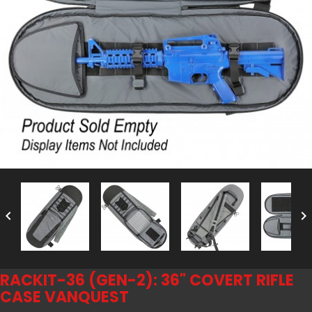


RACKIT-36 (GEN-2): 36" COVERT RIFLE
CASE VANQUEST