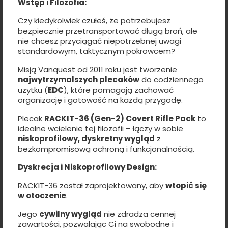
Wstęp i Filozofia:
Czy kiedykolwiek czułeś, że potrzebujesz
bezpiecznie przetransportować długą broń, ale
nie chcesz przyciągać niepotrzebnej uwagi
standardowym, taktycznym pokrowcem?
Misją Vanquest od 2011 roku jest tworzenie
najwytrzymalszych plecaków
do codziennego
użytku (
EDC
), które pomagają zachować
organizację i gotowość na każdą przygodę.
Plecak
RACKIT-36 (Gen-2) Covert Rifle Pack
to
idealne wcielenie tej filozofii – łączy w sobie
niskoprofilowy, dyskretny wygląd
z
bezkompromisową ochroną i funkcjonalnością.
Dyskrecja i Niskoprofilowy Design:
RACKIT-36 został zaprojektowany, aby
wtopić się
w otoczenie
.
Jego
cywilny wygląd
nie zdradza cennej
zawartości, pozwalając Ci na swobodne i