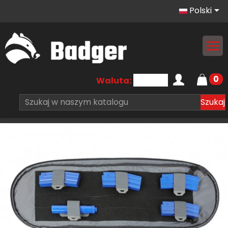

Polski
0
Waluta:
Szukaj