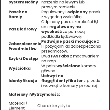
System Nośny
noszenia na lewym lub
prawym ramieniu.
Pasek na
Regulowany i
odpinany
pasek
Ramię
z wygodną wyściółką.
Odpinany pas o szerokości 5,1
cm,
regulowany na
Pas Biodrowy
wysokość
za pomocą
podkładki lędźwiowej.
Podwójne paski mocujące
z
Zabezpieczenie
11 pozycjami do zabezpieczania
Przedmiotów
przedmiotów.
Dwa
FASTabs
z mocowaniem
Szybki Dostęp
na rzep.
W pełni
wyściełane
komory
Wyściółka
główne.
Uchwyt na
Identyfikacja
flagę/identyfikator
z przodu
i wewnątrz komory przedniej.
Materiały i Wytrzymałość:
Materiał /
Charakterystyka
Element