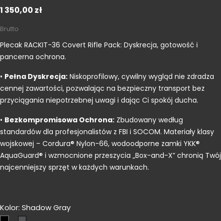
1 350,00 zł
Brutto
Plecak RACKIT-36 Covert Rifle Pack: Dyskrecja, gotowość i
pancerna ochrona
.
•
Pełna Dyskrecja:
Niskoprofilowy, cywilny wygląd nie zdradza
cennej zawartości, pozwalając na bezpieczny transport bez
przyciągania niepotrzebnej uwagi i dając Ci spokój ducha
.
•
Bezkompromisowa Ochrona:
Zbudowany według
standardów dla profesjonalistów z FBI i SOCOM
. Materiały klasy
wojskowej – Cordura® Nylon-66
, wodoodporne zamki YKK®
AquaGuard®
i wzmocnione przeszycia „Box-and-X”
chronią Twój
najcenniejszy sprzęt w każdych warunkach.
Kolor: Shadow Gray
Czarny