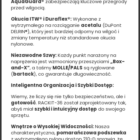
AquaGuard®
zabezpieczają kluczowe przegrody
przed wilgocią.
Okucia ITW® i Duraflex®:
Wykonane z
wytrzymałego na rozciąganie
acetalu
(DuPont
DELRIN®), który jest bardziej odporny na wilgoć i
zmiany temperatury niż standardowe okucia
nylonowe.
Niezawodne Szwy:
Każdy punkt narażony na
naprężenia jest wzmocniony przeszyciami
„Box-
and-X”
, a taśmy
MOLLE/PALS
są ryglowane
(
bartack
), co gwarantuje długowieczność.
Inteligentna Organizacja i Szybki Dostęp:
Wiemy, że liczy się nie tylko bezpieczeństwo, ale i
gotowość
. RACKIT-36 został zaprojektowany tak,
abyś miał
szybki i intuicyjny dostęp
do swojego
sprzętu.
Wnętrze o Wysokiej Widoczności:
Nasza
charakterystyczna,
pomarańczowa podszewka
z wytrzymałego nylonu ripstop 210-D sprawia, że