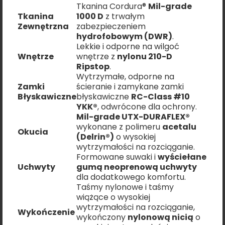
Tkanina Cordura®
Mil-grade
Tkanina
1000 D
z trwałym
Zewnętrzna
zabezpieczeniem
hydrofobowym (DWR)
.
Lekkie i odporne na wilgoć
Wnętrze
wnętrze z
nylonu 210-D
Ripstop
.
Wytrzymałe, odporne na
Zamki
ścieranie i zamykane zamki
Błyskawiczne
błyskawiczne
RC-Class #10
YKK®
, odwrócone dla ochrony.
Mil-grade UTX-DURAFLEX®
wykonane z polimeru
acetalu
Okucia
(Delrin®)
o wysokiej
wytrzymałości na rozciąganie.
Formowane suwaki i
wyściełane
Uchwyty
gumą neoprenową uchwyty
dla dodatkowego komfortu.
Taśmy nylonowe i taśmy
wiążące o wysokiej
wytrzymałości na rozciąganie,
Wykończenie
wykończony
nylonową nicią
o