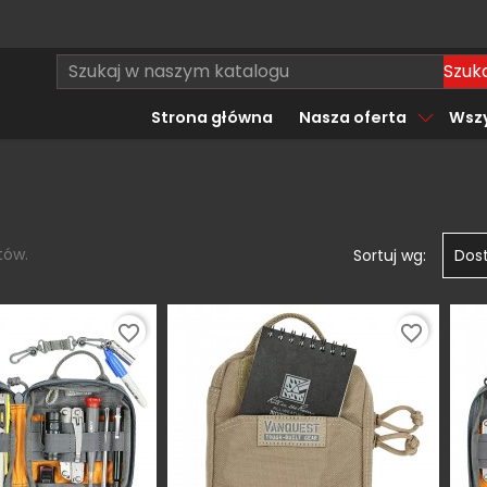
Szuka
Strona główna
Nasza oferta
Wszy
tów.
Sortuj wg:
Dos
favorite_border
favorite_border