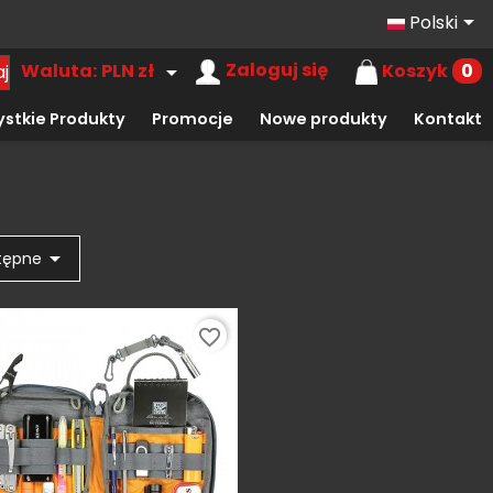

Polski
Zaloguj się
Koszyk
0
Waluta:
PLN zł
j

stkie Produkty
Promocje
Nowe produkty
Kontakt

tępne
favorite_border