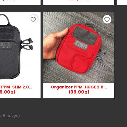
favorite_border
favorite_border
PPM-SLIM 2.0...
Organizer PPM-HUGE 2.0...
bki podgląd
Szybki podgląd

6,00 zł
199,00 zł
z 8 pozycji