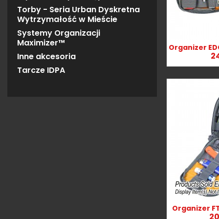
Torby - Seria Urban Dyskretna
Wytrzymałość w Mieście
Systemy Organizacji
Maximizer™
Organizer ED
Szy

24
Inne akcesoria
Tarcze IDPA
Organizer FT
Szy

20