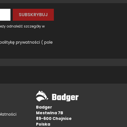
leży odnaleźć szczegóły w
politykę prywatności ( pole
Badger
Mestwina 7B
płatności
89-600 Chojnice
Polska