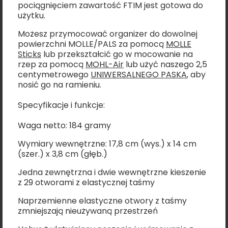
pociągnięciem zawartość FTIM jest gotowa do
użytku.
Możesz przymocować organizer do dowolnej
powierzchni MOLLE/PALS za pomocą
MOLLE
Sticks
lub przekształcić go w mocowanie na
rzep za pomocą
MOHL-Air
lub użyć naszego 2,5
centymetrowego
UNIWERSALNEGO PASKA
, aby
nosić go na ramieniu.
Specyfikacje i funkcje:
Waga netto: 184 gramy
Wymiary wewnętrzne: 17,8 cm (wys.) x 14 cm
(szer.) x 3,8 cm (głęb.)
Jedna zewnętrzna i dwie wewnętrzne kieszenie
z 29 otworami z elastycznej taśmy
Naprzemienne elastyczne otwory z taśmy
zmniejszają nieużywaną przestrzeń