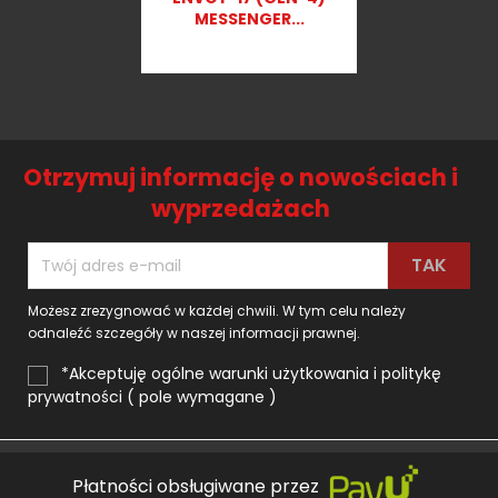

MESSENGER...
1 290,00 zł
Otrzymuj informację o nowościach i
wyprzedażach
Możesz zrezygnować w każdej chwili. W tym celu należy
odnaleźć szczegóły w naszej informacji prawnej.
*Akceptuję ogólne warunki użytkowania i politykę
prywatności ( pole wymagane )
Płatności obsługiwane przez