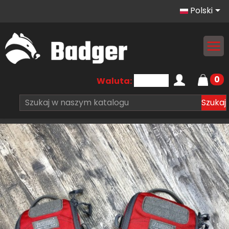

Polski
0
Waluta:
Szukaj