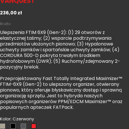
VANQUEST
236,00 zł
Brutto
Ulepszenia FTIM 6X9 (Gen-2): (1) 29 otworów z
elastycznej taśmy; (2) wsparcie podtrzymywania
przedmiotów ułożonych pionowo; (3) Hypalonowe
uchwyty zamków i spartańskie uchwyty zamków; (4)
CORDURA 500-D pokryta trwałym środkiem
hydrofobowym (DWR); (5) Ruchomy/zdejmowany 2-
pozycyjny brelok.
Przeprojektowany Fast Totally Integrated Maximizer™
FTIM-6X9 (Gen-2) to ulepszony organizer, otwierany
pionowo, który oferuje błyskawiczny dostęp i sprawną
organizację sprzętu. Jest to hybryda naszych
popisowych organizerów PPM/EDCM Maximizer™ oraz
popularnych apteczek FATPack.
Kolor: Czerwony
Coyote
Czarny
Shadow
Czerwony