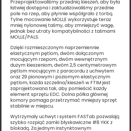
Przeprojektowaliśmy przednią kieszeń, aby była
łatwiej dostępna i zaktualizowaliśmy przednie
pole na rzep, aby płynnie współgrało z torbą.
Tylne mocowanie MOLLE wykorzystuje teraz
mniej nylonowej taśmy, aby zmniejszyć wagę,
jednak bez utraty kompatybilności z taśmami
MOLLE/PALS.
Dzięki rozmieszczonym naprzemiennie
elastycznym pętlom, dwóm dołączonym
mocującym rzepom, dwóm wewnętrznym
dużym kieszeniom, dwóm 2,5 centymetrowym
pętlom mocującym z paracordu z uchwytem
oraz 29 pionowym i poziomym elastycznym
pętlom, każda szczelina/kieszeń w FTIM jest
zaprojektowana tak, aby pomieścić każdy
element sprzętu EDC. Dolna półka głównej
komory pomaga przetrzymać mniejszy sprzęt
stabilnie w miejscu.
Wytrzymały uchwyt i system FASTab pozwalają
szybko rozpiąć zamki błyskawiczne #8 YKK z
blokadą. Za jednym instynktownym