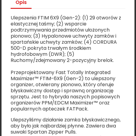
Opis
Ulepszenia FTIM 6X9 (Gen-2): (1) 29 otworów z
elastycznej taśmy; (2) wsparcie
podtrzymywania przedmiotów ułożonych
pionowo; (3) Hypalonowe uchwyty zamków i
spartańskie uchwyty zamków; (4) CORDURA
500-D pokryta trwałym środkiem
hydrofobowym (DWR); (5)
Ruchomy/zdejmowany 2-pozycyjny brelok.
Przeprojektowany Fast Totally Integrated
Maximizer™ FTIM-6X9 (Gen-2) to ulepszony
organizer, otwierany pionowo, który oferuje
błyskawiczny dostęp i sprawną organizację
sprzętu. Jest to hybryda naszych popisowych
organizerów PPM/EDCM Maximizer™ oraz
popularnych apteczek FATPack.
Ulepszyliśmy działanie zamka błyskawicznego,
aby było jak najbardziej płynne. Zawiera dwa
suwaki Spartan Zipper Pulls.