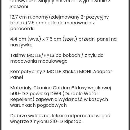
Uchwyt ułatwiający noszenie i wyjmowanie z
kieszeni
12,7 cm ruchomy/zdejmowany 2-pozycyjny
brelok i 2,5 cm pętla do mocowania z
paracordu
4,4 cm (wys.) x 7,6 cm (szer.) przedni panel na
naszywkę
Taśmy MOLLE/PALS po bokach / z tyłu do
mocowania modułowego
Kompatybilny z MOLLE Sticks i MOHL Adapter
Panel
Materiały: Tkanina Cordura® klasy wojskowej
500-D z powłoką DWR (Durable Water
Repellent) zapewnia wydajność w każdych
warunkach pogodowych.
Dobrze widoczne, lekkie i odporne na wilgoć
wnętrze z nylonu 210-D Ripstop.