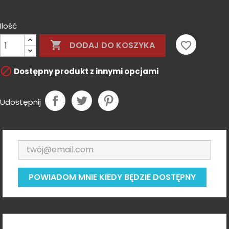
Tan
Gray
Ilość

favorite_border
DODAJ DO KOSZYKA

Dostępny produkt z innymi opcjami
Udostępnij
POWIADOM MNIE KIEDY BĘDZIE DOSTĘPNY