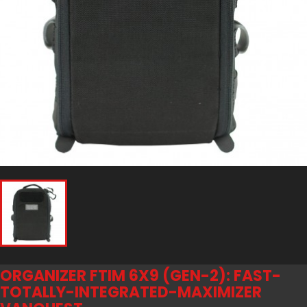
ORGANIZER FTIM 6X9 (GEN-2): FAST-
TOTALLY-INTEGRATED-MAXIMIZER