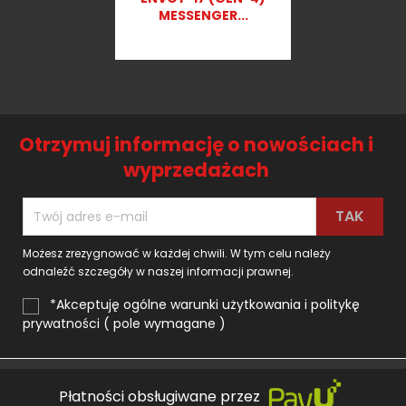

MESSENGER...
1 290,00 zł
Otrzymuj informację o nowościach i
wyprzedażach
Możesz zrezygnować w każdej chwili. W tym celu należy
odnaleźć szczegóły w naszej informacji prawnej.
*Akceptuję ogólne warunki użytkowania i politykę
prywatności ( pole wymagane )
Płatności obsługiwane przez