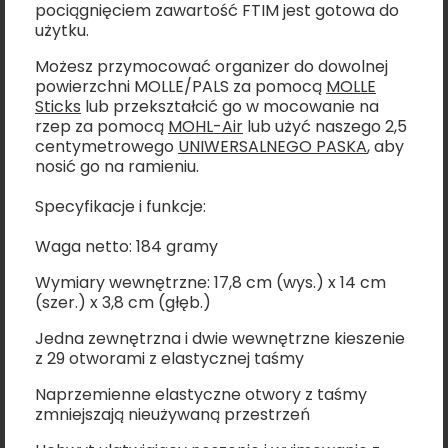
pociągnięciem zawartość FTIM jest gotowa do
użytku.
Możesz przymocować organizer do dowolnej
powierzchni MOLLE/PALS za pomocą
MOLLE
Sticks
lub przekształcić go w mocowanie na
rzep za pomocą
MOHL-Air
lub użyć naszego 2,5
centymetrowego
UNIWERSALNEGO PASKA
, aby
nosić go na ramieniu.
Specyfikacje i funkcje:
Waga netto: 184 gramy
Wymiary wewnętrzne: 17,8 cm (wys.) x 14 cm
(szer.) x 3,8 cm (głęb.)
Jedna zewnętrzna i dwie wewnętrzne kieszenie
z 29 otworami z elastycznej taśmy
Naprzemienne elastyczne otwory z taśmy
zmniejszają nieużywaną przestrzeń