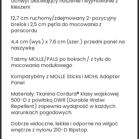
Uchwyt ułatwiający noszenie i wyjmowanie z
kieszeni
12,7 cm ruchomy/zdejmowany 2-pozycyjny
brelok i 2,5 cm pętla do mocowania z
paracordu
4,4 cm (wys.) x 7,6 cm (szer.) przedni panel na
naszywkę
Taśmy MOLLE/PALS po bokach / z tyłu do
mocowania modułowego
Kompatybilny z MOLLE Sticks i MOHL Adapter
Panel
Materiały: Tkanina Cordura® klasy wojskowej
500-D z powłoką DWR (Durable Water
Repellent) zapewnia wydajność w każdych
warunkach pogodowych.
Dobrze widoczne, lekkie i odporne na wilgoć
wnętrze z nylonu 210-D Ripstop.