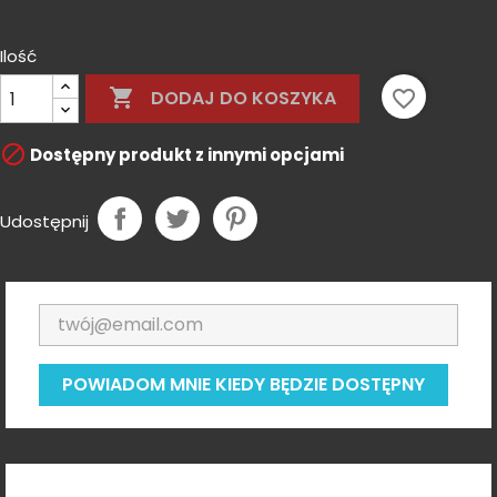
Tan
Gray
Ilość

favorite_border
DODAJ DO KOSZYKA

Dostępny produkt z innymi opcjami
Udostępnij
POWIADOM MNIE KIEDY BĘDZIE DOSTĘPNY