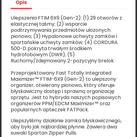
Opis
Ulepszenia FTIM 6X9 (Gen-2): (1) 29 otworów z
elastycznej taśmy; (2) wsparcie
podtrzymywania przedmiotów ułożonych
pionowo; (3) Hypalonowe uchwyty zamków i
spartańskie uchwyty zamków; (4) CORDURA
500-D pokryta trwałym środkiem
hydrofobowym (DWR); (5)
Ruchomy/zdejmowany 2-pozycyjny brelok.
Przeprojektowany Fast Totally Integrated
Maximizer™ FTIM-6X9 (Gen-2) to ulepszony
organizer, otwierany pionowo, który oferuje
błyskawiczny dostęp i sprawną organizację
sprzętu. Jest to hybryda naszych popisowych
organizerów PPM/EDCM Maximizer™ oraz
popularnych apteczek FATPack.
Ulepszyliśmy działanie zamka błyskawicznego,
aby było jak najbardziej płynne. Zawiera dwa
suwaki Spartan Zipper Pulls.