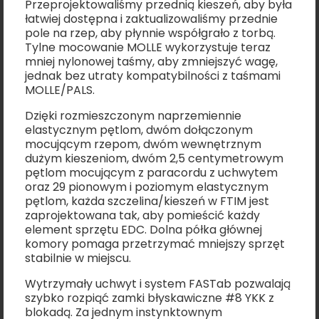
Przeprojektowaliśmy przednią kieszeń, aby była
łatwiej dostępna i zaktualizowaliśmy przednie
pole na rzep, aby płynnie współgrało z torbą.
Tylne mocowanie MOLLE wykorzystuje teraz
mniej nylonowej taśmy, aby zmniejszyć wagę,
jednak bez utraty kompatybilności z taśmami
MOLLE/PALS.
Dzięki rozmieszczonym naprzemiennie
elastycznym pętlom, dwóm dołączonym
mocującym rzepom, dwóm wewnętrznym
dużym kieszeniom, dwóm 2,5 centymetrowym
pętlom mocującym z paracordu z uchwytem
oraz 29 pionowym i poziomym elastycznym
pętlom, każda szczelina/kieszeń w FTIM jest
zaprojektowana tak, aby pomieścić każdy
element sprzętu EDC. Dolna półka głównej
komory pomaga przetrzymać mniejszy sprzęt
stabilnie w miejscu.
Wytrzymały uchwyt i system FASTab pozwalają
szybko rozpiąć zamki błyskawiczne #8 YKK z
blokadą. Za jednym instynktownym