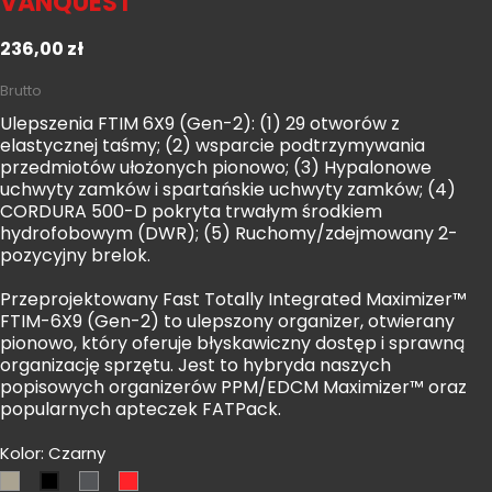
VANQUEST
236,00 zł
Brutto
Ulepszenia FTIM 6X9 (Gen-2): (1) 29 otworów z
elastycznej taśmy; (2) wsparcie podtrzymywania
przedmiotów ułożonych pionowo; (3) Hypalonowe
uchwyty zamków i spartańskie uchwyty zamków; (4)
CORDURA 500-D pokryta trwałym środkiem
hydrofobowym (DWR); (5) Ruchomy/zdejmowany 2-
pozycyjny brelok.
Przeprojektowany Fast Totally Integrated Maximizer™
FTIM-6X9 (Gen-2) to ulepszony organizer, otwierany
pionowo, który oferuje błyskawiczny dostęp i sprawną
organizację sprzętu. Jest to hybryda naszych
popisowych organizerów PPM/EDCM Maximizer™ oraz
popularnych apteczek FATPack.
Kolor: Czarny
Coyote
Shadow
Czerwony
Czarny