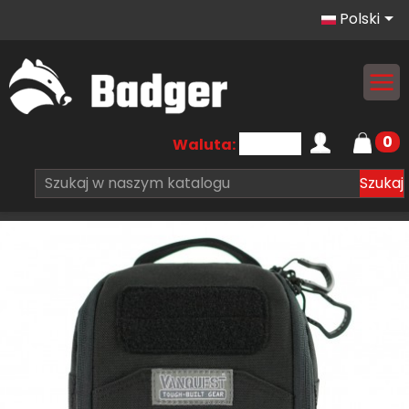

Polski
0
Waluta:
Szukaj