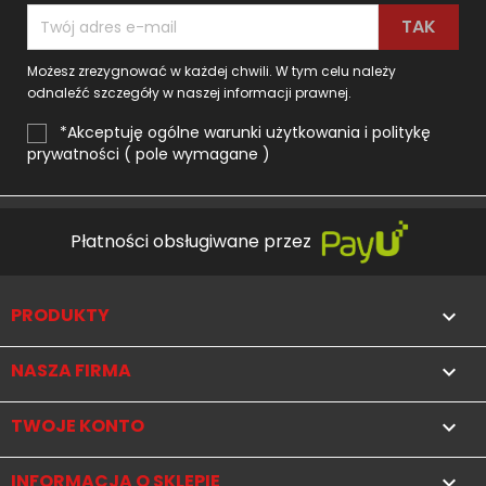
Możesz zrezygnować w każdej chwili. W tym celu należy
odnaleźć szczegóły w naszej informacji prawnej.
*Akceptuję ogólne warunki użytkowania i politykę
prywatności ( pole wymagane )
Płatności obsługiwane przez
PRODUKTY

NASZA FIRMA

TWOJE KONTO

INFORMACJA O SKLEPIE
keyboard_arrow_down