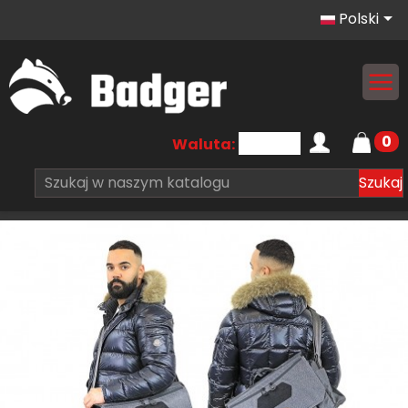

Polski
0
Waluta:
Szukaj