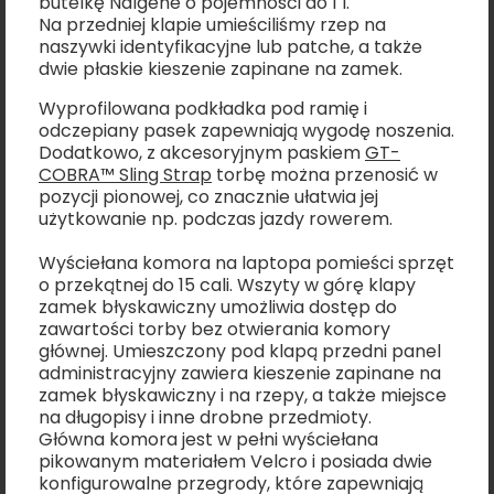
butelkę Nalgene o pojemności do 1 l.
Na przedniej klapie umieściliśmy rzep na
naszywki identyfikacyjne lub patche, a także
dwie płaskie kieszenie zapinane na zamek.
Wyprofilowana podkładka pod ramię i
odczepiany pasek zapewniają wygodę noszenia.
Dodatkowo, z akcesoryjnym paskiem
GT-
COBRA™ Sling Strap
torbę można przenosić w
pozycji pionowej, co znacznie ułatwia jej
użytkowanie np. podczas jazdy rowerem.
Wyściełana komora na laptopa pomieści sprzęt
o przekątnej do 15 cali. Wszyty w górę klapy
zamek błyskawiczny umożliwia dostęp do
zawartości torby bez otwierania komory
głównej. Umieszczony pod klapą przedni panel
administracyjny zawiera kieszenie zapinane na
zamek błyskawiczny i na rzepy, a także miejsce
na długopisy i inne drobne przedmioty.
Główna komora jest w pełni wyściełana
pikowanym materiałem Velcro i posiada dwie
konfigurowalne przegrody, które zapewniają