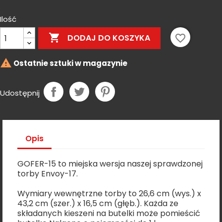
Gray
Ilość

favorite_border
DODAJ DO KOSZYKA

Ostatnie sztuki w magazynie
Udostępnij
Opis
GOFER-15 to miejska wersja naszej sprawdzonej
torby Envoy-17.
Wymiary wewnętrzne torby to 26,6 cm (wys.) x
43,2 cm (szer.) x 16,5 cm (głęb.). Każda ze
składanych kieszeni na butelki może pomieścić