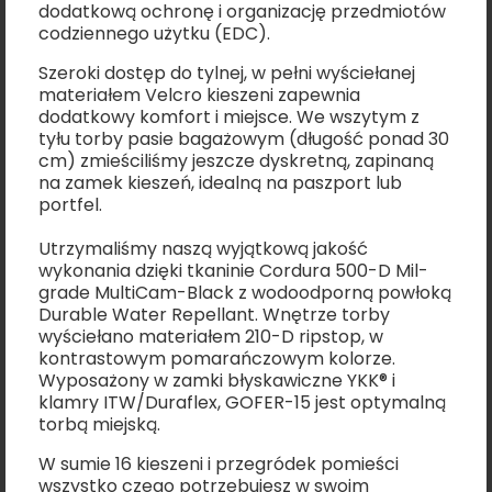
dodatkową ochronę i organizację przedmiotów
codziennego użytku (EDC).
Szeroki dostęp do tylnej, w pełni wyściełanej
materiałem Velcro kieszeni zapewnia
dodatkowy komfort i miejsce. We wszytym z
tyłu torby pasie bagażowym (długość ponad 30
cm) zmieściliśmy jeszcze dyskretną, zapinaną
na zamek kieszeń, idealną na paszport lub
portfel.
Utrzymaliśmy naszą wyjątkową jakość
wykonania dzięki tkaninie Cordura 500-D Mil-
grade MultiCam-Black z wodoodporną powłoką
Durable Water Repellant. Wnętrze torby
wyściełano materiałem 210-D ripstop, w
kontrastowym pomarańczowym kolorze.
Wyposażony w zamki błyskawiczne YKK® i
klamry ITW/Duraflex, GOFER-15 jest optymalną
torbą miejską.
W sumie 16 kieszeni i przegródek pomieści
wszystko czego potrzebujesz w swoim