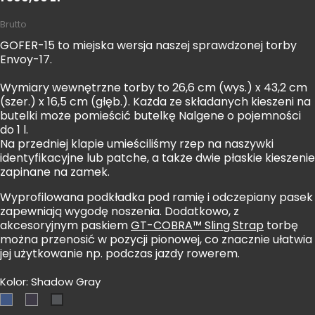
Brutto
GOFER-15 to miejska wersja naszej sprawdzonej torby
Envoy-17.
Wymiary wewnętrzne torby to 26,6 cm (wys.) x 43,2 cm
(szer.) x 16,5 cm (głęb.). Każda ze składanych kieszeni na
butelki może pomieścić butelkę Nalgene o pojemności
do 1 l.
Na przedniej klapie umieściliśmy rzep na naszywki
identyfikacyjne lub patche, a także dwie płaskie kieszenie
zapinane na zamek.
Wyprofilowana podkładka pod ramię i odczepiany pasek
zapewniają wygodę noszenia. Dodatkowo, z
akcesoryjnym paskiem
GT-COBRA™ Sling Strap
torbę
można przenosić w pozycji pionowej, co znacznie ułatwia
jej użytkowanie np. podczas jazdy rowerem.
Kolor: Shadow Gray
Midnight
MultiCam-
Shadow
Blue
Black